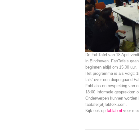
De FabTafel van 18 April vindt
in Eindhoven. FabTafels gaan 
beginnen altijd om 15.00 uur.
Het programma is als volgt: 1
talk’ over een diepergaand F
FabLabs en bespreking van o
18:00 Informele gesprekken o
Onderwerpen kunnen worden in
fabtafel[at]fabfolk.com.
Kijk ook op
fablab.nl
voor mee