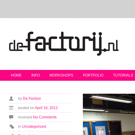
HOME
INFO
WORKSHOPS
PORTFOLIO
TUTORIALS
by
De Factoor
posted on
April 16, 2012
received
No Comments
in
Uncategorized