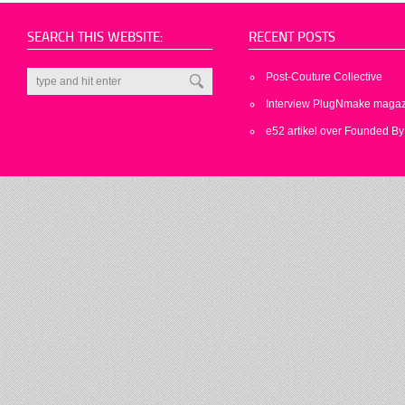
SEARCH THIS WEBSITE:
RECENT POSTS
Post-Couture Collective
Interview PlugNmake maga
e52 artikel over Founded By 